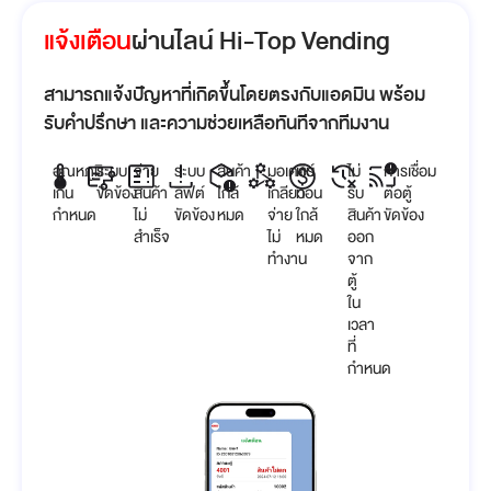
แจ้งเตือน
ผ่านไลน์ Hi-Top Vending
สามารถแจ้งปัญหาที่เกิดขึ้นโดยตรงกับแอดมิน พร้อม
รับคำปรึกษา
และความช่วยเหลือทันทีจากทีมงาน
อุณหภูมิ
ระบบ
จ่าย
ระบบ
สินค้า
มอเตอร์
เงิน
ไม่
การเชื่อม
เกิน
ขัดข้อง
สินค้า
ลิฟต์
ใกล้
เกลียว
ทอน
รับ
ต่อตู้
กำหนด
ไม่
ขัดข้อง
หมด
จ่าย
ใกล้
สินค้า
ขัดข้อง
สำเร็จ
ไม่
หมด
ออก
ทำงาน
จาก
ตู้
ใน
เวลา
ที่
กำหนด