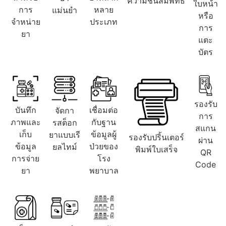
ความชื้นสัมพัทธ์
ใบหน้า
การ
หลาย
แม่นยำ
หรือ
จำหน่าย
ประเภท
การ
ยา
แตะ
บัตร
รองรับ
บันทึก
เชื่อมต่อ
จัดกา
การ
ภาพและ
กับฐาน
รสต็อก
สแกน
เก็บ
ข้อมูลผู้
ยาแบบเรี
รองรับปริ้นเตอร์
ผ่าน
ข้อมูล
ป่วยของ
ยลไทม์
พิมพ์ใบเสร็จ
QR
การจ่าย
โรง
Code
ยา
พยาบาล