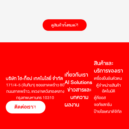
ดูสินค้าทั้งหมด
สินค้าและ
บริการของเรา
เกี่ยวกับเรา
บริษัท ไฮ-ท็อป เทคโนโลยี่ จำกัด
เครื่องยืนยันตัวตน
AI Solutions
171/4-5 (จันทิมา) ซอยลาดพร้าว 80
ตู้จำหน่ายสินค้า
ข่าวสารและ
อัตโนมัติ
ถนนลาดพร้าว,
แขวง/เขตวังทองหลาง
บทความ
กรุงเทพมหานคร 10310
ตู้คีออส
ผลงาน
จอทัชสกรีน
ติดต่อเรา
ป้ายโฆษณาดิจิทัล