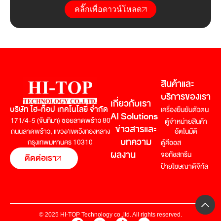
คลิ๊กเพื่อดาวน์โหลด
สินค้าและ
บริการของเรา
เกี่ยวกับเรา
บริษัท ไฮ-ท็อป เทคโนโลยี่ จำกัด
เครื่องยืนยันตัวตน
AI Solutions
171/4-5 (จันทิมา) ซอยลาดพร้าว 80
ตู้จำหน่ายสินค้า
ข่าวสารและ
อัตโนมัติ
ถนนลาดพร้าว,
แขวง/เขตวังทองหลาง
บทความ
กรุงเทพมหานคร 10310
ตู้คีออส
ผลงาน
จอทัชสกรีน
ติดต่อเรา
ป้ายโฆษณาดิจิทัล
© 2025 HI-TOP Technology co.,ltd. All rights reserved.