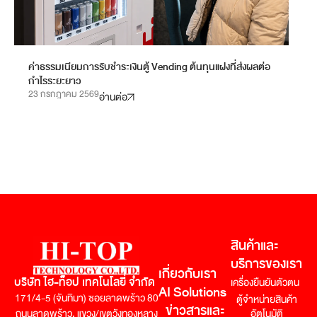
ค่าธรรมเนียมการรับชำระเงินตู้ Vending ต้นทุนแฝงที่ส่งผลต่อ
เคร
กำไรระยะยาว
18 
23 กรกฎาคม 2569
อ่านต่อ
สินค้าและ
บริการของเรา
เกี่ยวกับเรา
บริษัท ไฮ-ท็อป เทคโนโลยี่ จำกัด
เครื่องยืนยันตัวตน
AI Solutions
171/4-5 (จันทิมา) ซอยลาดพร้าว 80
ตู้จำหน่ายสินค้า
ข่าวสารและ
อัตโนมัติ
ถนนลาดพร้าว,
แขวง/เขตวังทองหลาง